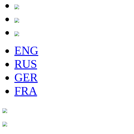
ENG
RUS
GER
FRA